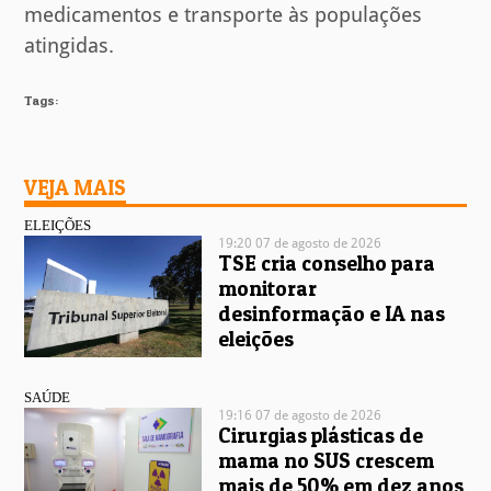
medicamentos e transporte às populações
atingidas.
Tags:
VEJA MAIS
ELEIÇÕES
19:20 07 de agosto de 2026
TSE cria conselho para
monitorar
desinformação e IA nas
eleições
SAÚDE
19:16 07 de agosto de 2026
Cirurgias plásticas de
mama no SUS crescem
mais de 50% em dez anos