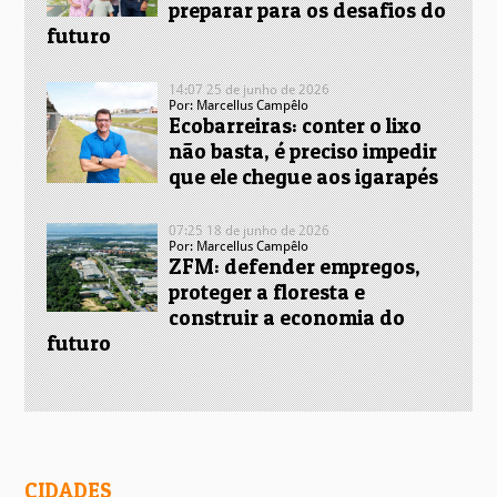
preparar para os desafios do
futuro
14:07 25 de junho de 2026
Por: Marcellus Campêlo
Ecobarreiras: conter o lixo
não basta, é preciso impedir
que ele chegue aos igarapés
07:25 18 de junho de 2026
Por: Marcellus Campêlo
ZFM: defender empregos,
proteger a floresta e
construir a economia do
futuro
CIDADES