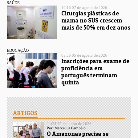
SAÚDE
19:16 07 de agosto de 2026
Cirurgias plásticas de
mama no SUS crescem
mais de 50% em dez anos
EDUCAÇÃO
08:56 05 de agosto de 2026
Inscrições para exame de
proficiência em
português terminam
quinta
ARTIGOS
11:24 30 de junho de 2026
Por: Marcellus Campêlo
O Amazonas precisa se