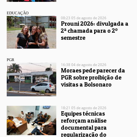
EDUCAÇÃO
08:23 05 de agosto de 2026
Prouni 2026: divulgada a
2ª chamada para o 2º
semestre
PGR
16:38 04 de agosto de 2026
Moraes pede parecer da
PGR sobre proibição de
visitas a Bolsonaro
18:21 05 de agosto de 2026
Equipes técnicas
reforçam análise
documental para
regularização do