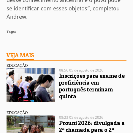
desse conhecimento ancestral e o povo pode
se identificar com esses objetos”, completou
Andrew.
Tags:
VEJA MAIS
EDUCAÇÃO
08:56 05 de agosto de 2026
Inscrições para exame de
proficiência em
português terminam
quinta
EDUCAÇÃO
08:23 05 de agosto de 2026
Prouni 2026: divulgada a
2ª chamada para o 2º