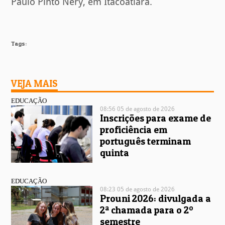
Paulo Pinto Nery, em Itacoatiara.
Tags:
VEJA MAIS
EDUCAÇÃO
08:56 05 de agosto de 2026
Inscrições para exame de
proficiência em
português terminam
quinta
EDUCAÇÃO
08:23 05 de agosto de 2026
Prouni 2026: divulgada a
2ª chamada para o 2º
semestre