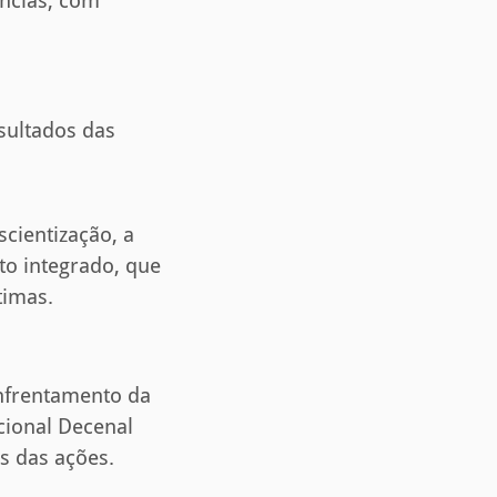
ências, com
sultados das
cientização, a
to integrado, que
timas.
Enfrentamento da
cional Decenal
s das ações.