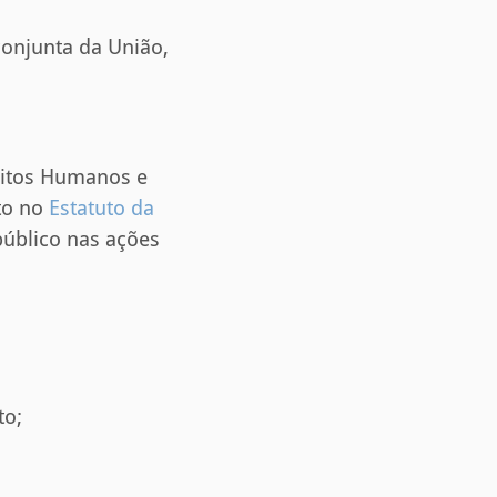
conjunta da União,
eitos Humanos e
sto no
Estatuto da
público nas ações
to;