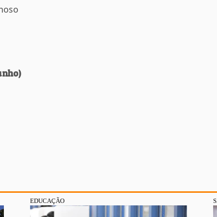
hoso
unho)
EDUCAÇÃO