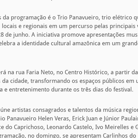
da programação é o Trio Panavueiro, trio elétrico q
s locais e regionais em um percurso pelas principais 
 28 de junho. A iniciativa promove apresentações musi
elebra a identidade cultural amazônica em um grand
á na rua Faria Neto, no Centro Histórico, a partir das
as da cidade, transformando os espaços públicos em
a e entretenimento durante os três dias do festival.
ne artistas consagrados e talentos da música region
io Panavueiro Helen Veras, Erick Juan e Júnior Paula
ce do Caprichoso, Leonardo Castelo, Ivo Meirelles e 
gramação, no domingo, se apresentam Carlinhos do B