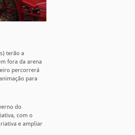
s) terão a
ém fora da arena
eiro percorrerá
e animação para
verno do
iativa, com o
criativa e ampliar