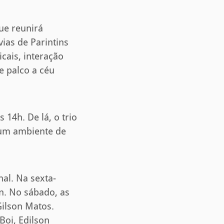
ue reunirá
vias de Parintins
cais, interação
e palco a céu
 14h. De lá, o trio
 um ambiente de
al. Na sexta-
in. No sábado, as
Gilson Matos.
oi, Edilson