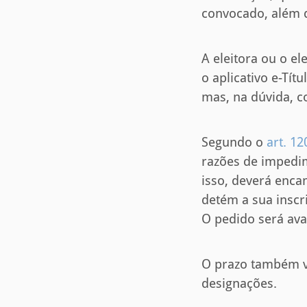
convocado, além d
A eleitora ou o el
o aplicativo e-Tít
mas, na dúvida, co
Segundo o
art. 12
razões de impedim
isso, deverá encam
detém a sua inscr
O pedido será aval
O prazo também va
designações.