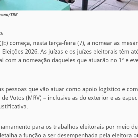
Secom/TSE
26
l (JE) começa, nesta terça-feira (7), a nomear as mesá
 Eleições 2026. As juízas e os juízes eleitorais têm a
tal com a nomeação daqueles que atuarão no 1º e eve
 pessoas que vão atuar como apoio logístico e com
de Votos (MRV) – inclusive as do exterior e as especí
stificativa.
hamamento para os trabalhos eleitorais por meio de
etalha a função a ser desempenhada pela eleitora ou