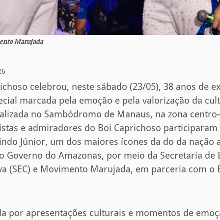
mento Marujada
26
ichoso celebrou, neste sábado (23/05), 38 anos de 
ial marcada pela emoção e pela valorização da cult
ealizada no Sambódromo de Manaus, na zona centro-o
tistas e admiradores do Boi Caprichoso participara
ndo Júnior, um dos maiores ícones da do da nação a
o Governo do Amazonas, por meio da Secretaria de 
iva (SEC) e Movimento Marujada, em parceria com o
da por apresentações culturais e momentos de emoç