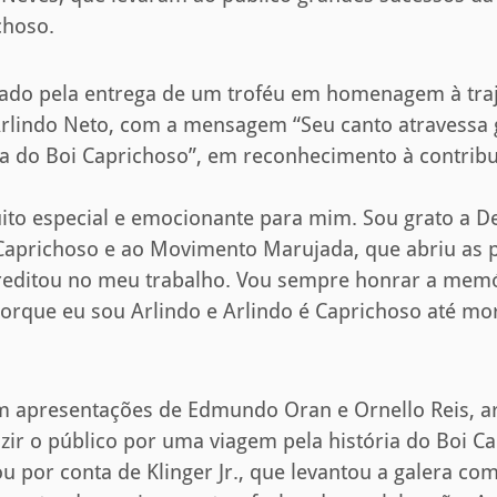
choso.
ado pela entrega de um troféu em homenagem à traj
 Arlindo Neto, com a mensagem “Seu canto atravessa
ia do Boi Caprichoso”, em reconhecimento à contribui
ito especial e emocionante para mim. Sou grato a D
Caprichoso e ao Movimento Marujada, que abriu as p
creditou no meu trabalho. Vou sempre honrar a mem
porque eu sou Arlindo e Arlindo é Caprichoso até mo
m apresentações de Edmundo Oran e Ornello Reis, ar
ir o público por uma viagem pela história do Boi C
u por conta de Klinger Jr., que levantou a galera co