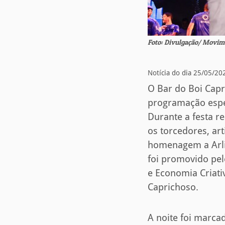
Foto: Divulgação/ Movi
Notícia do dia 25/05/20
O Bar do Boi Capr
programação espec
Durante a festa r
os torcedores, ar
homenagem a Arli
foi promovido pel
e Economia Criat
Caprichoso.
A noite foi marca