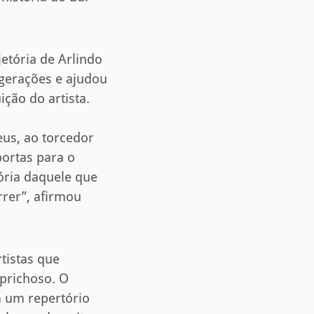
etória de Arlindo
 gerações e ajudou
ção do artista.
eus, ao torcedor
ortas para o
ória daquele que
rrer”, afirmou
tistas que
aprichoso. O
m um repertório