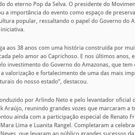
do do eterno Pop da Selva. O presidente do Movime
acou a importância do evento como espaço de preser
cultura popular, ressaltando o papel do Governo do
iniciativa.
ga aos 38 anos com uma história construída por mu
cada pelo amor ao Caprichoso. E nos últimos anos, e
pelo investimento do Governo do Amazonas, que tem 
a valorização e fortalecimento de uma das mais imp
turais do nosso estado”, destacou.
conduzido por Arlindo Neto e pelo levantador oficial 
ck Araújo, reunindo grandes vozes que marcaram a tr
tou ainda com a participação especial de Renato Fr
Mara Lima e Luanita Rangel. Completaram a celebraç
 Neves, que levaram ao público grandes sucessos da 