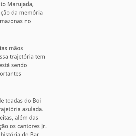
nto Marujada,
vação da memória
 Amazonas no
itas mãos
ssa trajetória tem
está sendo
ortantes
de toadas do Boi
ajetória azulada.
eitas, além das
ão os cantores Jr.
história do Bar