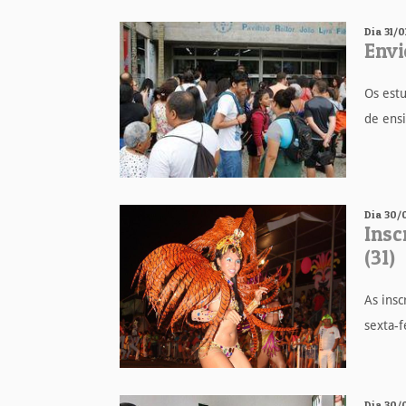
Dia 31/
Envi
Os estu
de ensi
Dia 30/
Insc
(31)
As ins
sexta-f
Dia 30/