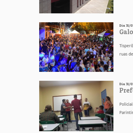
Dia 31/0
Galo
Tisperô
ruas de
Dia 31/0
Pref
Policia
Parinti