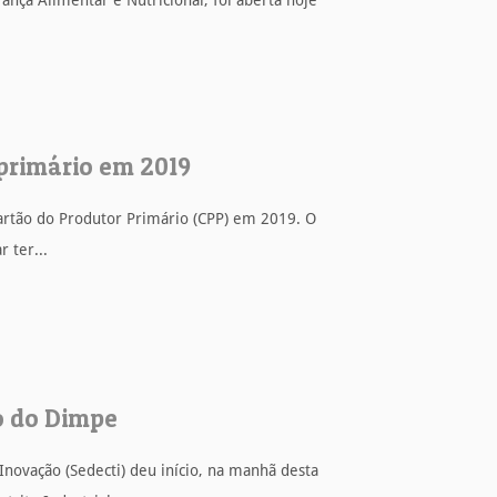
ança Alimentar e Nutricional, foi aberta hoje
 primário em 2019
rtão do Produtor Primário (CPP) em 2019. O
 ter...
o do Dimpe
Inovação (Sedecti) deu início, na manhã desta