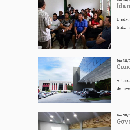
Idam
Unidad
trabalh
Dia 30/
Conc
A Funda
de níve
Dia 30/
Gove