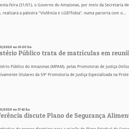
exta-feira (31/01), o Governo do Amazonas, por meio da Secretaria de
), realizará a palestra “Violência e LGBTfobia”, numa parceria com o...
01/2020 as 10:20 hs
stério Público trata de matrículas em reu
tério Público do Amazonas (MPAM), pelas Promotoras de Justiça Delisa O
ivamente titulares da 59ª Promotoria de Justiça Especializada na Proteç
01/2020 as 17:41 hs
erência discute Plano de Segurança Alime