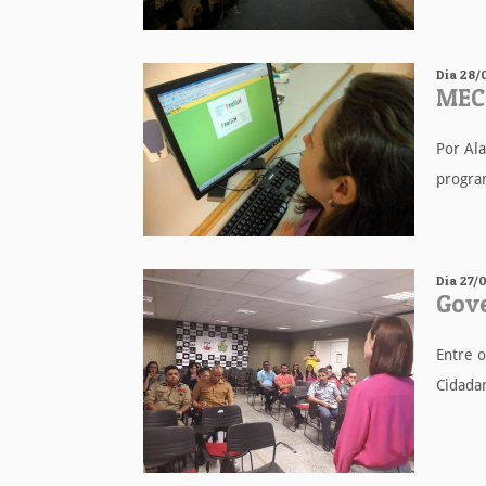
Dia 28/
MEC 
Por Al
program
Dia 27/
Gove
Entre o
Cidadan