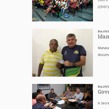
Com o o
(29/01)
Dia 29/
Idam
Manaca
documen
Dia 29/0
Gove
A Secre