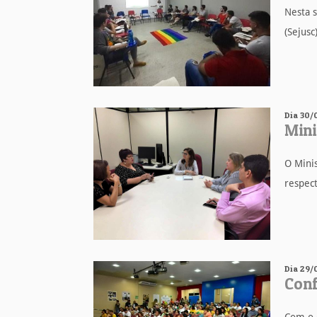
Nesta s
(Sejusc
Dia 30/
Mini
O Minis
respect
Dia 29/
Conf