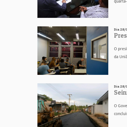
quarta-
Dia 28/
Pres
O presi
da Uniã
Dia 28/
Sein
O Gove
conclui