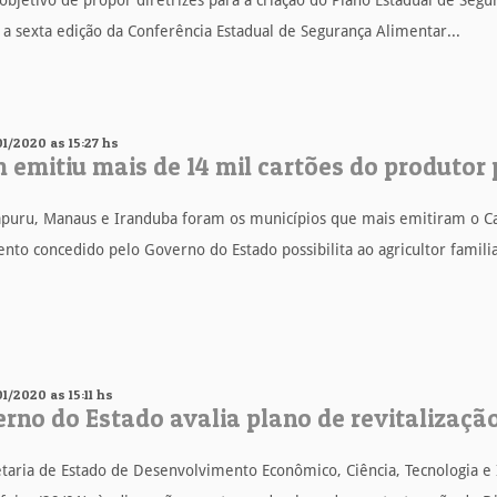
bjetivo de propor diretrizes para a criação do Plano Estadual de Segur
 a sexta edição da Conferência Estadual de Segurança Alimentar...
01/2020 as 15:27 hs
 emitiu mais de 14 mil cartões do produtor
puru, Manaus e Iranduba foram os municípios que mais emitiram o Ca
to concedido pelo Governo do Estado possibilita ao agricultor familiar
1/2020 as 15:11 hs
rno do Estado avalia plano de revitalizaçã
taria de Estado de Desenvolvimento Econômico, Ciência, Tecnologia e 