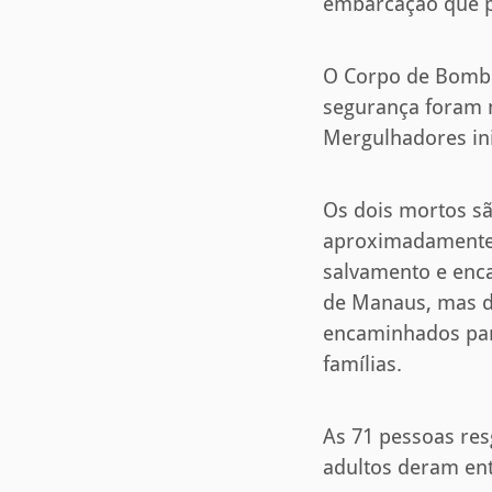
embarcação que pa
O Corpo de Bombei
segurança foram m
Mergulhadores ini
Os dois mortos s
aproximadamente t
salvamento e enca
de Manaus, mas d
encaminhados para
famílias.
As 71 pessoas re
adultos deram ent