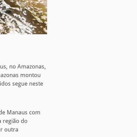
aus, no Amazonas,
Amazonas montou
cidos segue neste
u de Manaus com
a região do
r outra