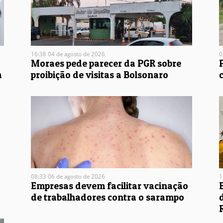
16:38 04 de agosto de 2026
0
Moraes pede parecer da PGR sobre
m
proibição de visitas a Bolsonaro
08:33 06 de agosto de 2026
1
Empresas devem facilitar vacinação
de trabalhadores contra o sarampo