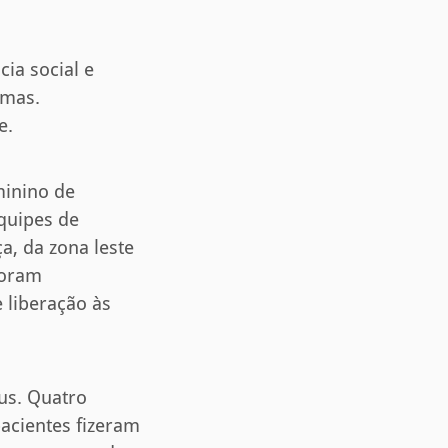
ia social e
imas.
e.
minino de
quipes de
a, da zona leste
foram
 liberação às
us. Quatro
acientes fizeram