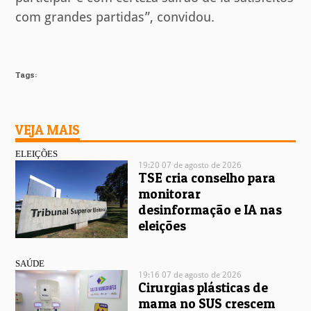
com grandes partidas”, convidou.
Tags:
VEJA MAIS
ELEIÇÕES
19:20 07 de agosto de 2026
TSE cria conselho para
monitorar
desinformação e IA nas
eleições
SAÚDE
19:16 07 de agosto de 2026
Cirurgias plásticas de
mama no SUS crescem