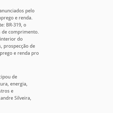
 anunciados pelo
mprego e renda.
te: BR-319, o
s de comprimento.
interior do
s, prospecção de
mprego e renda pro
icipou de
ura, energia,
stros e
andre Silveira,