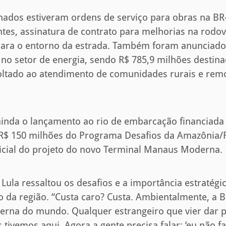
inados estiveram ordens de serviço para obras na BR-
tes, assinatura de contrato para melhorias na rodo
para o entorno da estrada. Também foram anunciados
no setor de energia, sendo R$ 785,9 milhões desti
oltado ao atendimento de comunidades rurais e rem
ainda o lançamento ao rio de embarcação financiada
 R$ 150 milhões do Programa Desafios da Amazônia
icial do projeto do novo Terminal Manaus Moderna.
 Lula ressaltou os desafios e a importância estratégi
 da região. “Custa caro? Custa. Ambientalmente, a BR
rna do mundo. Qualquer estrangeiro que vier dar pal
tivemos aqui. Agora a gente precisa falar: ‘eu não fa