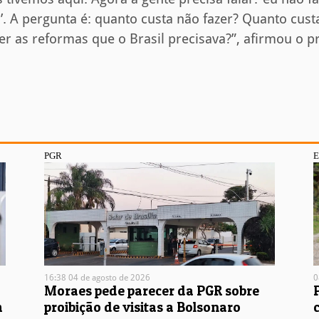
’. A pergunta é: quanto custa não fazer? Quanto custa
er as reformas que o Brasil precisava?”, afirmou o p
PGR
16:38 04 de agosto de 2026
0
Moraes pede parecer da PGR sobre
m
proibição de visitas a Bolsonaro