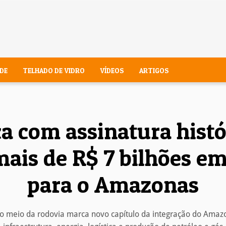
DE
TELHADO DE VIDRO
VÍDEOS
ARTIGOS
a com assinatura histór
ais de R$ 7 bilhões e
para o Amazonas
do meio da rodovia marca novo capítulo da integração do Amaz