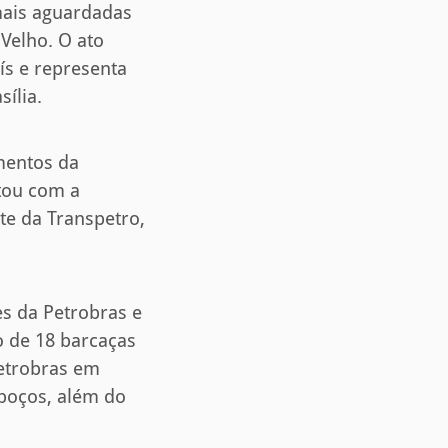
mais aguardadas
 Velho. O ato
ís e representa
ília.
mentos da
ntou com a
te da Transpetro,
es da Petrobras e
o de 18 barcaças
Petrobras em
 poços, além do