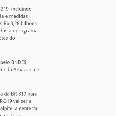
319, incluindo
via e medidas
 R$ 3,28 bilhões
nados ao programa
otas do
 pelo BNDES,
/Fundo Amazônia e
ca da BR-319 para
-319 vai ser a
pite, a gente vai
ço tal coisa